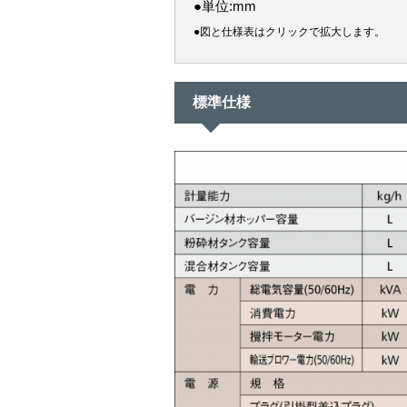
●単位:mm
●図と仕様表はクリックで拡大します。
標準仕様