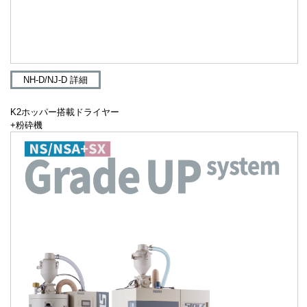
NH-D/NJ-D 詳細
K2ホッパー搭載ドライヤー
+粉砕機