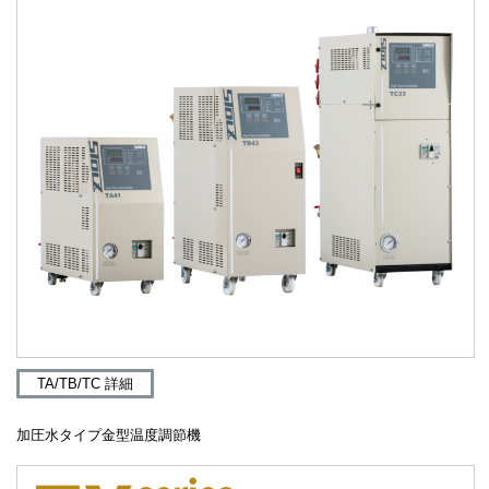
TA/TB/TC 詳細
加圧水タイプ金型温度調節機