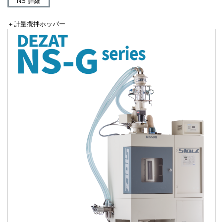
NS 詳細
＋計量攪拌ホッパー