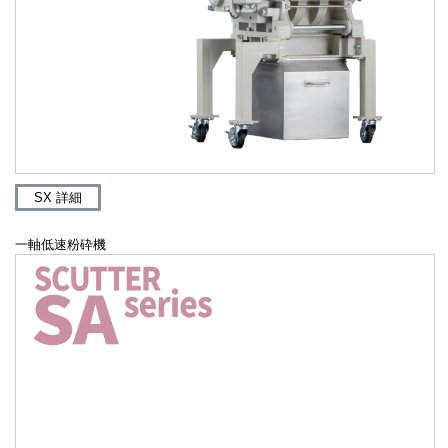
SX 詳細
一軸低速粉砕機